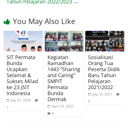
Tahun Pelajaran 2022/2023
→
You May Also Like
SIT Permata
Kegiatan
Sosialisasi
Bunda
Ramadhan
Orang Tua
Ucapkan
1443 “Sharing
Peserta Didik
Selamat &
and Caring”
Baru Tahun
Sukses Milad
SMPIT
Pelajaran
ke-23 JSIT
Permata
2021/2022
Indonesia
Bunda
July 10, 2021
Dermak
July 31, 2026
0
April 23, 2022
1
0