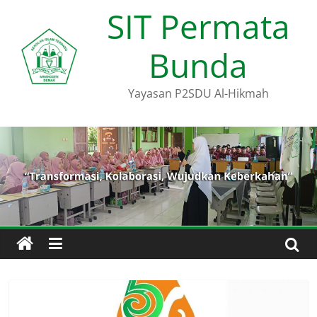
Skip
SIT Permata
to
content
Bunda
Yayasan P2SDU Al-Hikmah