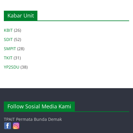
Kabar Unit
KBIT
(26)
SDIT
(52)
SMPIT
(28)
TKIT
(31)
YP2SDU
(38)
Follow Sosial Media Kami
TPAIT Permata Bunda Demak