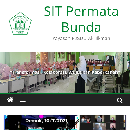
Skip
SIT Permata
to
content
Bunda
Yayasan P2SDU Al-Hikmah