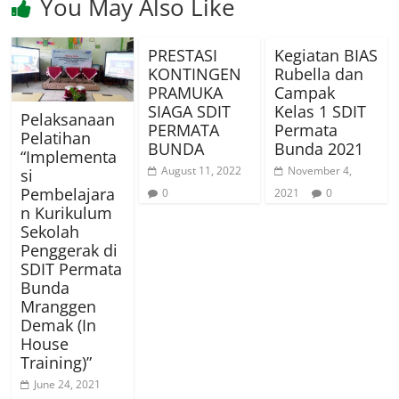
You May Also Like
PRESTASI
Kegiatan BIAS
KONTINGEN
Rubella dan
PRAMUKA
Campak
SIAGA SDIT
Kelas 1 SDIT
Pelaksanaan
PERMATA
Permata
Pelatihan
BUNDA
Bunda 2021
“Implementa
August 11, 2022
November 4,
si
Pembelajara
0
2021
0
n Kurikulum
Sekolah
Penggerak di
SDIT Permata
Bunda
Mranggen
Demak (In
House
Training)”
June 24, 2021