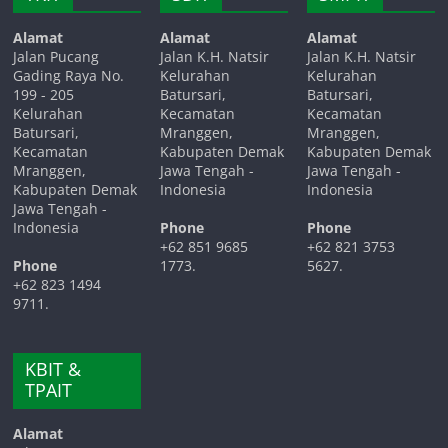
Alamat
Alamat
Alamat
Jalan Pucang
Jalan K.H. Natsir
Jalan K.H. Natsir
Gading Raya No.
Kelurahan
Kelurahan
199 - 205
Batursari,
Batursari,
Kelurahan
Kecamatan
Kecamatan
Batursari,
Mranggen,
Mranggen,
Kecamatan
Kabupaten Demak
Kabupaten Demak
Mranggen,
Jawa Tengah -
Jawa Tengah -
Kabupaten Demak
Indonesia
Indonesia
Jawa Tengah -
Indonesia
Phone
Phone
+62 851 9685
+62 821 3753
Phone
1773.
5627.
+62 823 1494
9711.
KBIT &
TPAIT
Alamat