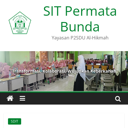
Skip
SIT Permata
to
content
Bunda
Yayasan P2SDU Al-Hikmah
SDIT