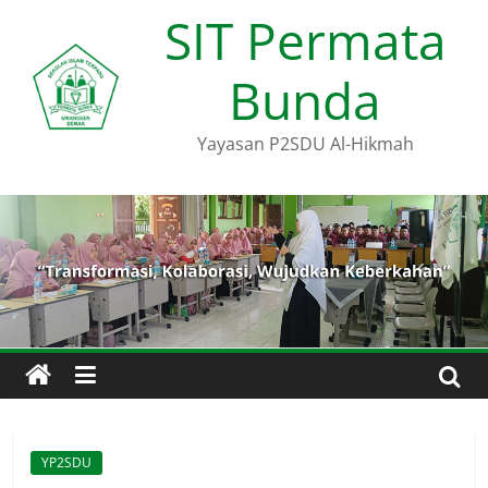
Skip
SIT Permata
to
content
Bunda
Yayasan P2SDU Al-Hikmah
YP2SDU