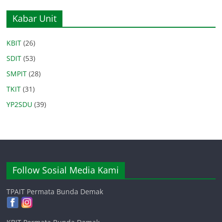
Kabar Unit
KBIT
(26)
SDIT
(53)
SMPIT
(28)
TKIT
(31)
YP2SDU
(39)
Follow Sosial Media Kami
TPAIT Permata Bunda Demak