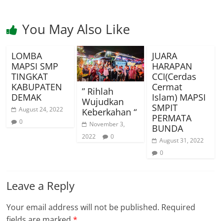
You May Also Like
LOMBA
JUARA
MAPSI SMP
HARAPAN
TINGKAT
CCI(Cerdas
KABUPATEN
Cermat
” Rihlah
DEMAK
Islam) MAPSI
Wujudkan
SMPIT
August 24, 2022
Keberkahan “
PERMATA
0
November 3,
BUNDA
2022
0
August 31, 2022
0
Leave a Reply
Your email address will not be published.
Required
fields are marked
*