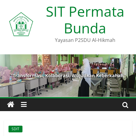
Skip
SIT Permata
to
content
Bunda
Yayasan P2SDU Al-Hikmah
SDIT