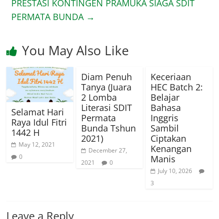
PRESTASI KONTINGEN PRAMUKA SIAGA SDIT
PERMATA BUNDA
→
You May Also Like
Diam Penuh
Keceriaan
Tanya (Juara
HEC Batch 2:
2 Lomba
Belajar
Literasi SDIT
Bahasa
Selamat Hari
Permata
Inggris
Raya Idul Fitri
Bunda Tshun
Sambil
1442 H
2021)
Ciptakan
May 12, 2021
Kenangan
December 27,
0
Manis
2021
0
July 10, 2026
3
Leave a Reply