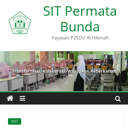
Skip
SIT Permata
to
content
Bunda
Yayasan P2SDU Al-Hikmah
SDIT