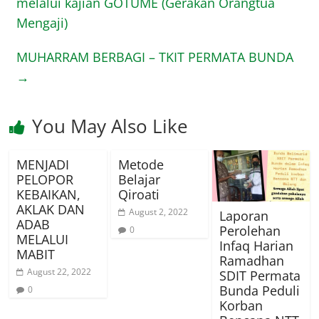
melalui kajian GOTUME (Gerakan Orangtua
Mengaji)
MUHARRAM BERBAGI – TKIT PERMATA BUNDA
→
You May Also Like
MENJADI
Metode
PELOPOR
Belajar
KEBAIKAN,
Qiroati
AKLAK DAN
August 2, 2022
Laporan
ADAB
Perolehan
0
MELALUI
Infaq Harian
MABIT
Ramadhan
August 22, 2022
SDIT Permata
Bunda Peduli
0
Korban