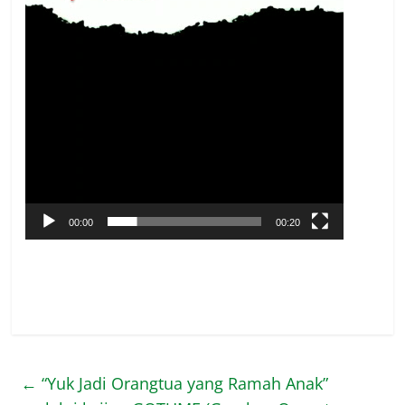
00:00
00:20
←
“Yuk Jadi Orangtua yang Ramah Anak”