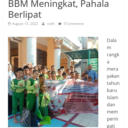
BBM Meningkat, Pahala
Berlipat
August 15, 2022
ratih
0 Comments
Dala
m
rangk
a
mera
yakan
tahun
baru
Islam
dan
mem
perin
gati