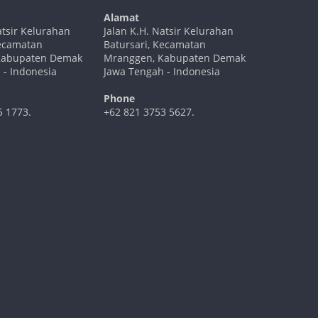
Alamat
atsir Kelurahan
Jalan K.H. Natsir Kelurahan
Kecamatan
Batursari, Kecamatan
Kabupaten Demak
Mranggen, Kabupaten Demak
 - Indonesia
Jawa Tengah - Indonesia
Phone
5 1773.
+62 821 3753 5627.