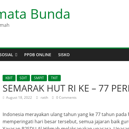
rmata Bunda
kmah
SOSIAL
PPDB ONLINE
SISKO
KBIT
SDIT
SMPIT
TKIT
SEMARAK HUT RI KE – 77 P
August 18, 2022
ratih
0 Comments
Indonesia merayakan ulang tahun yang ke 77 tahun pada h
memperingati hari besar tersebut, semua jajaran baik gu
Yayasan P2SDU Al-Hikmah melaksanakan upacara. Upacara