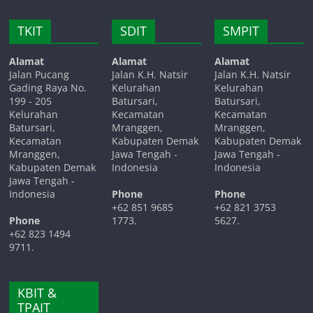
TKIT
SDIT
SMPIT
Alamat
Alamat
Alamat
Jalan Pucang
Jalan K.H. Natsir
Jalan K.H. Natsir
Gading Raya No.
Kelurahan
Kelurahan
199 - 205
Batursari,
Batursari,
Kelurahan
Kecamatan
Kecamatan
Batursari,
Mranggen,
Mranggen,
Kecamatan
Kabupaten Demak
Kabupaten Demak
Mranggen,
Jawa Tengah -
Jawa Tengah -
Kabupaten Demak
Indonesia
Indonesia
Jawa Tengah -
Indonesia
Phone
Phone
+62 851 9685
+62 821 3753
Phone
1773.
5627.
+62 823 1494
9711.
KBIT &
TPAIT