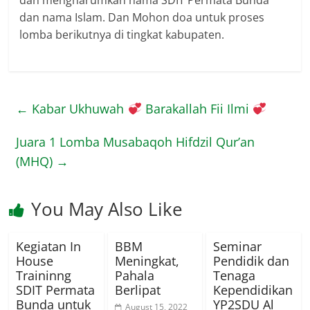
dan mengharumkan nama SDIT Permata Bunda
dan nama Islam. Dan Mohon doa untuk proses
lomba berikutnya di tingkat kabupaten.
←
Kabar Ukhuwah
Barakallah Fii Ilmi
Juara 1 Lomba Musabaqoh Hifdzil Qur’an
(MHQ)
→
You May Also Like
Kegiatan In
BBM
Seminar
House
Meningkat,
Pendidik dan
Traininng
Pahala
Tenaga
SDIT Permata
Berlipat
Kependidikan
Bunda untuk
YP2SDU Al
August 15, 2022