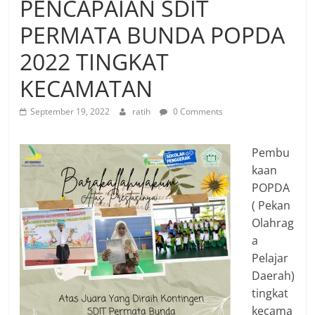
PENCAPAIAN SDIT
PERMATA BUNDA POPDA
2022 TINGKAT
KECAMATAN
September 19, 2022
ratih
0 Comments
Pembu
kaan
POPDA
( Pekan
Olahrag
a
Pelajar
Daerah)
tingkat
kecama