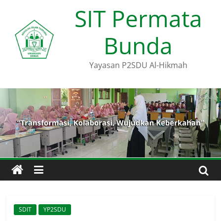
Skip
SIT Permata
to
content
Bunda
Yayasan P2SDU Al-Hikmah
SDIT
YP2SDU