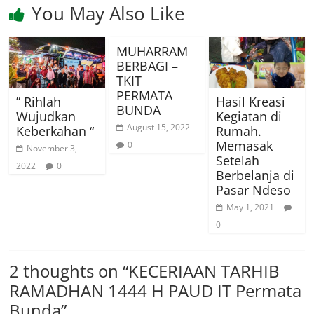
You May Also Like
MUHARRAM
BERBAGI –
TKIT
PERMATA
” Rihlah
Hasil Kreasi
BUNDA
Wujudkan
Kegiatan di
August 15, 2022
Keberkahan “
Rumah.
Memasak
0
November 3,
Setelah
2022
0
Berbelanja di
Pasar Ndeso
May 1, 2021
0
2 thoughts on “
KECERIAAN TARHIB
RAMADHAN 1444 H PAUD IT Permata
Bunda
”