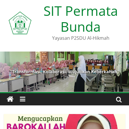
Skip
SIT Permata
to
content
Bunda
Yayasan P2SDU Al-Hikmah