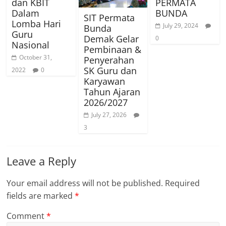
dan KBIT
PERMATA
Dalam
BUNDA
SIT Permata
Lomba Hari
July 29, 2024
Bunda
Guru
Demak Gelar
0
Nasional
Pembinaan &
October 31,
Penyerahan
SK Guru dan
2022
0
Karyawan
Tahun Ajaran
2026/2027
July 27, 2026
3
Leave a Reply
Your email address will not be published.
Required
fields are marked
*
Comment
*