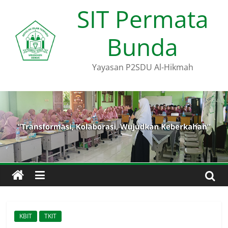
Skip
SIT Permata
to
content
Bunda
Yayasan P2SDU Al-Hikmah
KBIT
TKIT