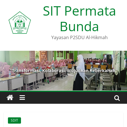
Skip
SIT Permata
to
content
Bunda
Yayasan P2SDU Al-Hikmah
SDIT