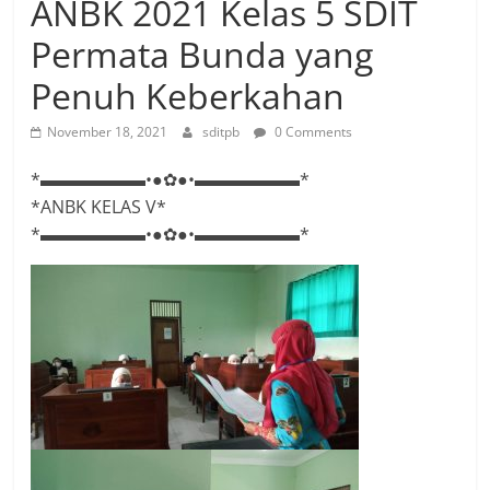
ANBK 2021 Kelas 5 SDIT
Permata Bunda yang
Penuh Keberkahan
November 18, 2021
sditpb
0 Comments
*▬▬▬▬▬▬•●✿●•▬▬▬▬▬▬*
*ANBK KELAS V*
*▬▬▬▬▬▬•●✿●•▬▬▬▬▬▬*