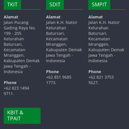
TKIT
SDIT
SMPIT
Alamat
Alamat
Alamat
Jalan Pucang
Jalan K.H. Natsir
Jalan K.H. Natsir
Gading Raya No.
Kelurahan
Kelurahan
199 - 205
Batursari,
Batursari,
Kelurahan
Kecamatan
Kecamatan
Batursari,
Mranggen,
Mranggen,
Kecamatan
Kabupaten Demak
Kabupaten Demak
Mranggen,
Jawa Tengah -
Jawa Tengah -
Kabupaten Demak
Indonesia
Indonesia
Jawa Tengah -
Indonesia
Phone
Phone
+62 851 9685
+62 821 3753
Phone
1773.
5627.
+62 823 1494
9711.
KBIT &
TPAIT