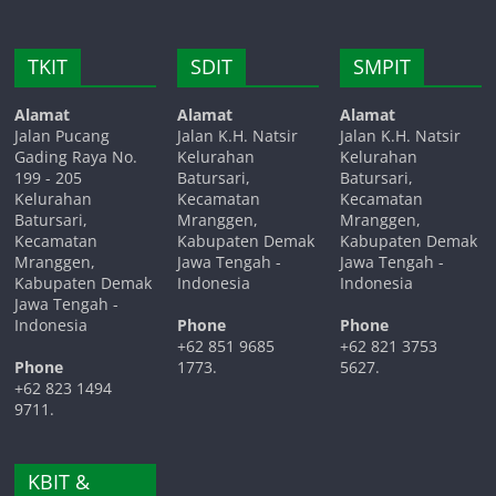
TKIT
SDIT
SMPIT
Alamat
Alamat
Alamat
Jalan Pucang
Jalan K.H. Natsir
Jalan K.H. Natsir
Gading Raya No.
Kelurahan
Kelurahan
199 - 205
Batursari,
Batursari,
Kelurahan
Kecamatan
Kecamatan
Batursari,
Mranggen,
Mranggen,
Kecamatan
Kabupaten Demak
Kabupaten Demak
Mranggen,
Jawa Tengah -
Jawa Tengah -
Kabupaten Demak
Indonesia
Indonesia
Jawa Tengah -
Indonesia
Phone
Phone
+62 851 9685
+62 821 3753
Phone
1773.
5627.
+62 823 1494
9711.
KBIT &