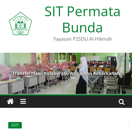
Skip
SIT Permata
to
content
Bunda
Yayasan P2SDU Al-Hikmah
SDIT