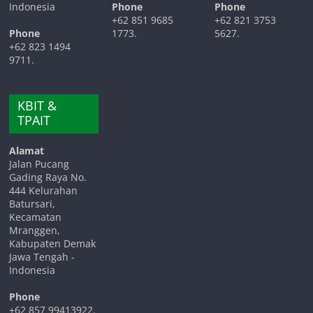
Indonesia
Phone
Phone
+62 851 9685
+62 821 3753
Phone
1773.
5627.
+62 823 1494
9711.
KBIT &
TPAIT
Alamat
Jalan Pucang
Gading Raya No.
444 Kelurahan
Batursari,
Kecamatan
Mranggen,
Kabupaten Demak
Jawa Tengah -
Indonesia
Phone
+62 857 99413922.