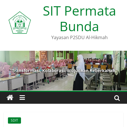
Skip
SIT Permata
to
content
Bunda
Yayasan P2SDU Al-Hikmah
SDIT